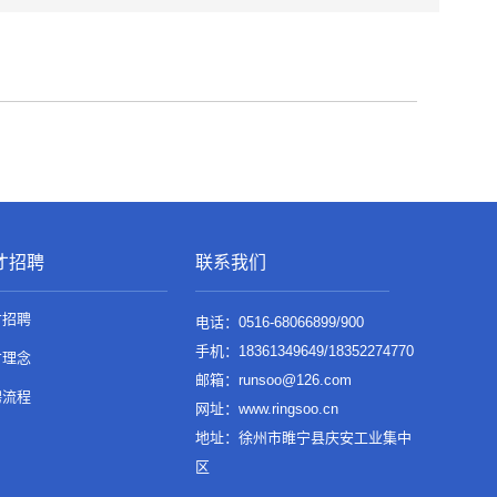
才招聘
联系我们
才招聘
电话：0516-68066899/900
手机：18361349649/18352274770
才理念
邮箱：runsoo@126.com
聘流程
网址：www.ringsoo.cn
地址：徐州市睢宁县庆安工业集中
区